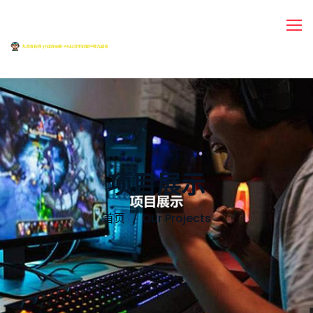
项目展示
首页
Our Projects