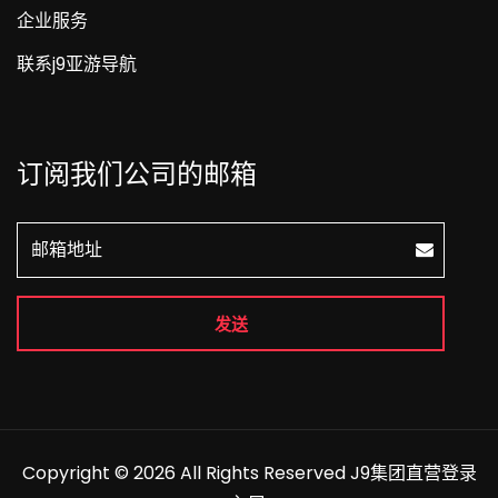
企业服务
联系j9亚游导航
订阅我们公司的邮箱
发送
Copyright © 2026 All Rights Reserved
J9集团直营登录